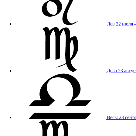
Лев
22 июля –
Дева
23 авгус
Весы
23 сент