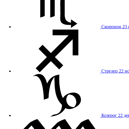
Скорпион
23 
Стрелец
22 н
Козерог
22 де