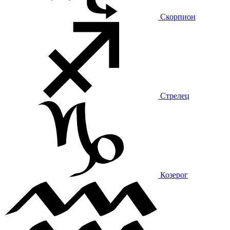
Скорпион
Стрелец
Козерог