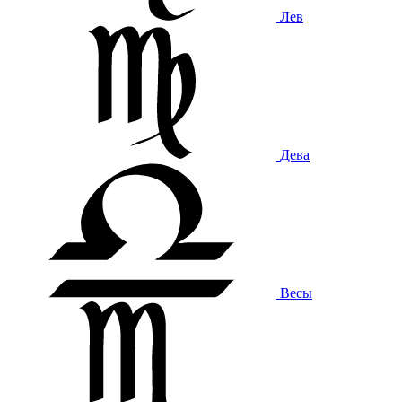
Лев
Дева
Весы