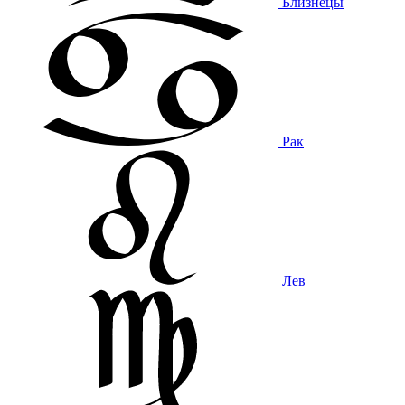
Близнецы
Рак
Лев