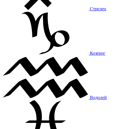
Стрелец
Козерог
Водолей