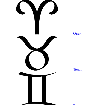
Овен
Телец