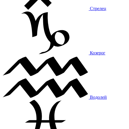
Стрелец
Козерог
Водолей