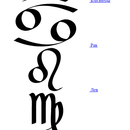
Близнецы
Рак
Лев