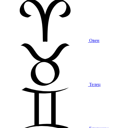
Овен
Телец