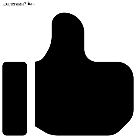
коллегами? 🌬️»