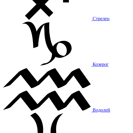
Стрелец
Козерог
Водолей