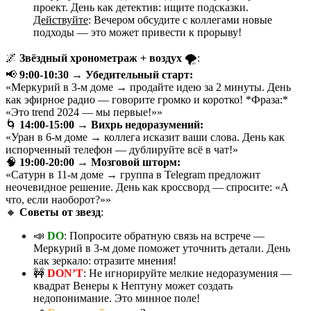
проект. День как детектив: ищите подсказки.
Действуйте
: Вечером обсудите с коллегами новые
подходы — это может привести к прорыву!
🌌
Звёздный хронометраж + воздух
🌪️:
📢
9:00-10:30 → Убедительный старт:
«Меркурий в 3-м доме → продайте идею за 2 минуты. День
как эфирное радио — говорите громко и коротко! *Фраза:*
«Это trend 2024 — мы первые!»»
🌀
14:00-15:00 → Вихрь недоразумений:
«Уран в 6-м доме → коллега исказит ваши слова. День как
испорченный телефон — дублируйте всё в чат!»
🧠
19:00-20:00 → Мозговой шторм:
«Сатурн в 11-м доме → группа в Telegram предложит
неочевидное решение. День как кроссворд — спросите: «А
что, если наоборот?»»
🔸
Советы от звезд
:
📣
DO
: Попросите обратную связь на встрече —
Меркурий в 3-м доме поможет уточнить детали. День
как зеркало: отразите мнения!
🚧
DON’T
: Не игнорируйте мелкие недоразумения —
квадрат Венеры к Нептуну может создать
недопонимание. Это минное поле!