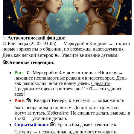
✨
Астрологический фон дня
:
♊️ Близнецы (22.05–21.06) — Меркурий в 3-м доме → откроет
новые горизонты в общении, но возможны недоразумения.
День как легкий ветерок 🌬️. Уделите внимание деталям!
🚀Основные тенденции
:
Рост
📡: Меркурий в 3-м доме в трине к Юпитеру →
находите нестандартные решения в переговорах. День
как радиоволна: ловите волну удачи.
Сделайте
:
Предложите идею на встрече до 11:00 — это удивит
всех!
Риск
🎭: Квадрат Венеры к Нептуну → возможность
быть неправильно понятым. День как театр: маски
могут запутать.
Избегайте
: Не спешите делать выводы в
15:00 — уточните детали.
Скрытый шанс
🕵️: Уран в 6-м доме в секстиле к
Сатурну → неожиданные идеи помогут ускорить