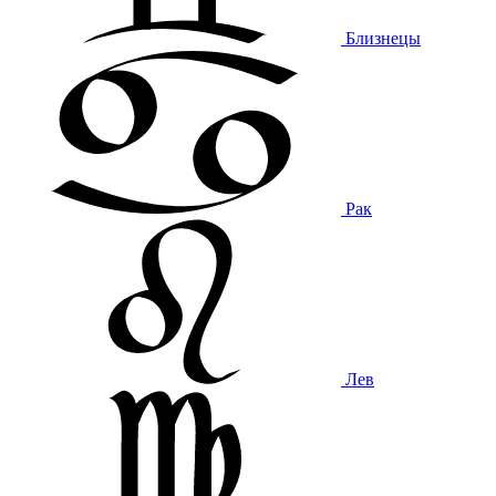
Близнецы
Рак
Лев