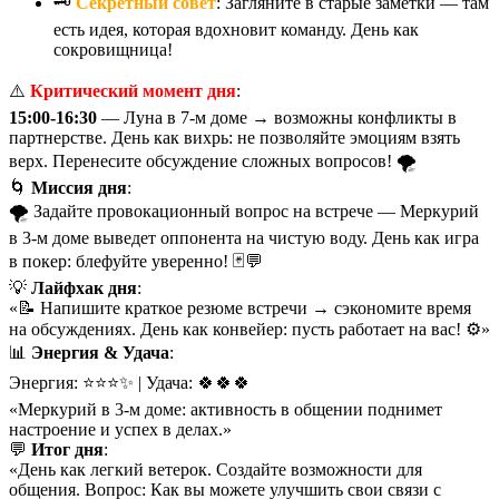
🗝️
Секретный совет
: Загляните в старые заметки — там
есть идея, которая вдохновит команду. День как
сокровищница!
⚠️
Критический момент дня
:
15:00-16:30
— Луна в 7-м доме → возможны конфликты в
партнерстве. День как вихрь: не позволяйте эмоциям взять
верх. Перенесите обсуждение сложных вопросов! 🌪️
🌀
Миссия дня
:
🌪️ Задайте провокационный вопрос на встрече — Меркурий
в 3-м доме выведет оппонента на чистую воду. День как игра
в покер: блефуйте уверенно! 🃏💬
💡
Лайфхак дня
:
«📝 Напишите краткое резюме встречи → сэкономите время
на обсуждениях. День как конвейер: пусть работает на вас! ⚙️»
📊
Энергия & Удача
:
Энергия: ⭐⭐⭐✨ | Удача: 🍀🍀🍀
«Меркурий в 3-м доме: активность в общении поднимет
настроение и успех в делах.»
💬
Итог дня
:
«День как легкий ветерок. Создайте возможности для
общения. Вопрос: Как вы можете улучшить свои связи с