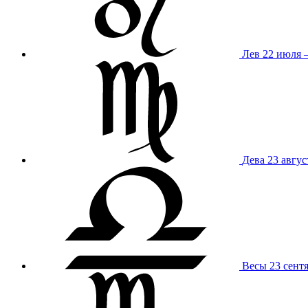
Лев
22 июля –
Дева
23 авгус
Весы
23 сент