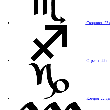
Скорпион
23 
Стрелец
22 н
Козерог
22 де