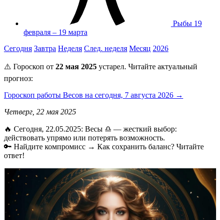
Рыбы
19
февраля – 19 марта
Сегодня
Завтра
Неделя
След. неделя
Месяц
2026
⚠️ Гороскоп от
22 мая 2025
устарел. Читайте актуальный
прогноз:
Гороскоп работы Весов на сегодня, 7 августа 2026 →
Четверг, 22 мая 2025
🔥 Сегодня, 22.05.2025: Весы ♎ — жесткий выбор:
действовать упрямо или потерять возможность.
🔑 Найдите компромисс → Как сохранить баланс? Читайте
ответ!