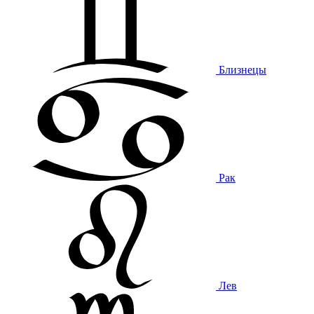
Близнецы
Рак
Лев