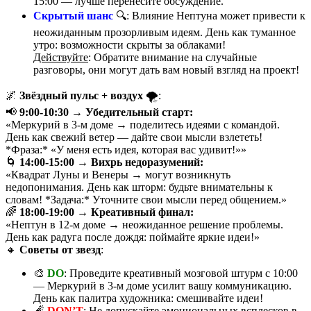
15:00 — лучше перенесите обсуждение.
Скрытый шанс
🔍: Влияние Нептуна может привести к
неожиданным прозорливым идеям. День как туманное
утро: возможности скрыты за облаками!
Действуйте
: Обратите внимание на случайные
разговоры, они могут дать вам новый взгляд на проект!
🌌
Звёздный пульс + воздух
🌪️:
📢
9:00-10:30 → Убедительный старт:
«Меркурий в 3-м доме → поделитесь идеями с командой.
День как свежий ветер — дайте свои мысли взлететь!
*Фраза:* «У меня есть идея, которая вас удивит!»»
🌀
14:00-15:00 → Вихрь недоразумений:
«Квадрат Луны и Венеры → могут возникнуть
недопонимания. День как шторм: будьте внимательны к
словам! *Задача:* Уточните свои мысли перед общением.»
🌈
18:00-19:00 → Креативный финал:
«Нептун в 12-м доме → неожиданное решение проблемы.
День как радуга после дождя: поймайте яркие идеи!»
🔸
Советы от звезд
:
🎨
DO
: Проведите креативный мозговой штурм с 10:00
— Меркурий в 3-м доме усилит вашу коммуникацию.
День как палитра художника: смешивайте идеи!
🧨
DON’T
: Не допускайте эмоциональных всплесков в