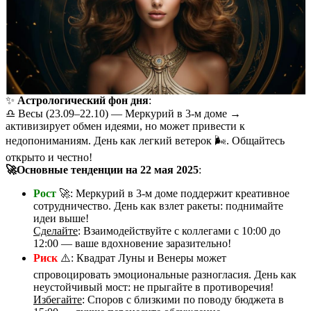
✨
Астрологический фон дня
:
♎️ Весы (23.09–22.10) — Меркурий в 3-м доме →
активизирует обмен идеями, но может привести к
недопониманиям. День как легкий ветерок 🌬️. Общайтесь
открыто и честно!
🚀Основные тенденции на 22 мая 2025
:
Рост
🚀: Меркурий в 3-м доме поддержит креативное
сотрудничество. День как взлет ракеты: поднимайте
идеи выше!
Сделайте
: Взаимодействуйте с коллегами с 10:00 до
12:00 — ваше вдохновение заразительно!
Риск
⚠️: Квадрат Луны и Венеры может
спровоцировать эмоциональные разногласия. День как
неустойчивый мост: не прыгайте в противоречия!
Избегайте
: Споров с близкими по поводу бюджета в