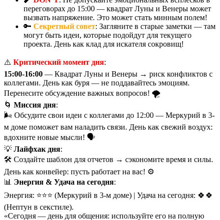
переговорах до 15:00 — квадрат Луны и Венеры может
вызвать напряжение. Это может стать минным полем!
🔑
Секретный совет
: Загляните в старые заметки — там
могут быть идеи, которые подойдут для текущего
проекта. День как клад для искателя сокровищ!
⚠️
Критический момент дня
:
15:00-16:00
— Квадрат Луны и Венеры → риск конфликтов с
коллегами. День как буря — не поддавайтесь эмоциям.
Перенесите обсуждение важных вопросов! 🌪️
🌀
Миссия дня
:
🌬️ Обсудите свои идеи с коллегами до 12:00 — Меркурий в 3-
м доме поможет вам наладить связи. День как свежий воздух:
вдохните новые мысли! 🗣️
💡
Лайфхак дня
:
🛠️ Создайте шаблон для отчетов → сэкономите время и силы.
День как конвейер: пусть работает на вас! ⚙️
📊
Энергия & Удача на сегодня
:
Энергия: ⭐⭐⭐ (Меркурий в 3-м доме) | Удача на сегодня: 🍀🍀
(Нептун в секстиле).
«Сегодня — день для общения: используйте его на полную