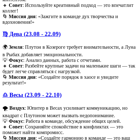
🔸
Совет
: Используйте креативный подход — это впечатлит
коллег!
🌀
Миссия дня
: «Зажгите в команде дух творчества и
вдохновения!»
♍️ Дева (23.08 - 22.09)
🌍
Земля
: Плутон в Козероге требует внимательности, а Луна
в Рыбах добавляет эмоциональности.
💡
Фокус
: Анализ данных, работа с отчетами.
🔸
Совет
: Разбейте крупные задачи на маленькие шаги — так
будет легче справляться с нагрузкой.
🌀
Миссия дня
: «Создайте порядок в хаосе и увидите
результат!»
♎️ Весы (23.09 - 22.10)
🌪️
Воздух
: Юпитер в Весах усиливает коммуникацию, но
квадрат с Плутоном может вызвать недопонимание.
💡
Фокус
: Работа в команде, обсуждение общих целей.
🔸
Совет
: Сохраняйте спокойствие в конфликтах — это
поможет найти компромисс.
🌀
Миссия дня
: «Создайте гармонию в команде — это ваш