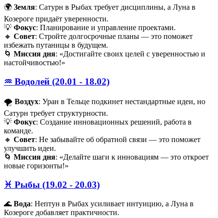
🌍
Земля
: Сатурн в Рыбах требует дисциплины, а Луна в
Козероге придаёт уверенности.
💡
Фокус
: Планирование и управление проектами.
🔸
Совет
: Стройте долгосрочные планы — это поможет
избежать путаницы в будущем.
🌀
Миссия дня
: «Достигайте своих целей с уверенностью и
настойчивостью!»
♒️ Водолей (20.01 - 18.02)
🌪️
Воздух
: Уран в Тельце подкинет нестандартные идеи, но
Сатурн требует структурности.
💡
Фокус
: Создание инновационных решений, работа в
команде.
🔸
Совет
: Не забывайте об обратной связи — это поможет
улучшить идеи.
🌀
Миссия дня
: «Делайте шаги к инновациям — это откроет
новые горизонты!»
♓️ Рыбы (19.02 - 20.03)
🌊
Вода
: Нептун в Рыбах усиливает интуицию, а Луна в
Козероге добавляет практичности.