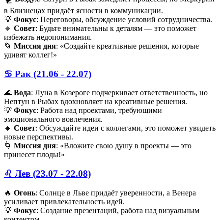
в Близнецах придаёт ясности в коммуникации.
💡
Фокус
: Переговоры, обсуждение условий сотрудничества.
🔸
Совет
: Будьте внимательны к деталям — это поможет
избежать недопонимания.
🌀
Миссия дня
: «Создайте креативные решения, которые
удивят коллег!»
♋️ Рак (21.06 - 22.07)
🌊
Вода
: Луна в Козероге подчеркивает ответственность, но
Нептун в Рыбах вдохновляет на креативные решения.
💡
Фокус
: Работа над проектами, требующими
эмоционального вовлечения.
🔸
Совет
: Обсуждайте идеи с коллегами, это поможет увидеть
новые перспективы.
🌀
Миссия дня
: «Вложите свою душу в проекты — это
принесет плоды!»
♌️ Лев (23.07 - 22.08)
🔥
Огонь
: Солнце в Льве придаёт уверенности, а Венера
усиливает привлекательность идей.
💡
Фокус
: Создание презентаций, работа над визуальным
контентом.