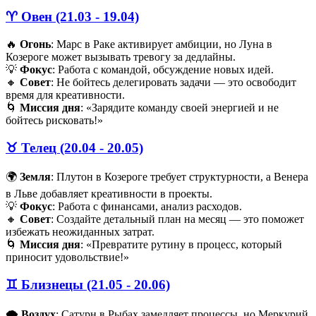
♈️ Овен (21.03 - 19.04)
🔥
Огонь
: Марс в Раке активирует амбиции, но Луна в
Козероге может вызывать тревогу за дедлайны.
💡
Фокус
: Работа с командой, обсуждение новых идей.
🔸
Совет
: Не бойтесь делегировать задачи — это освободит
время для креативности.
🌀
Миссия дня
: «Зарядите команду своей энергией и не
бойтесь рисковать!»
♉️ Телец (20.04 - 20.05)
🌍
Земля
: Плутон в Козероге требует структурности, а Венера
в Льве добавляет креативности в проекты.
💡
Фокус
: Работа с финансами, анализ расходов.
🔸
Совет
: Создайте детальный план на месяц — это поможет
избежать неожиданных затрат.
🌀
Миссия дня
: «Превратите рутину в процесс, который
приносит удовольствие!»
♊️ Близнецы (21.05 - 20.06)
🌪️
Воздух
: Сатурн в Рыбах замедляет процессы, но Меркурий