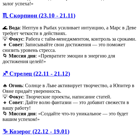
залог успеха!»
♏️ Скорпион (23.10 - 21.11)
🌊
Вода
: Нептун в Рыбах усиливает интуицию, а Марс в Деве
требует четкости в действиях.
💡
Фокус
: Работа с тайм-менеджментом, контроль за сроками.
🔸
Совет
: Записывайте свои достижения — это поможет
снизить уровень стресса.
🌀
Миссия дня
: «Превратите эмоции в энергию для
достижения целей!»
♐️ Стрелец (22.11 - 21.12)
🔥
Огонь
: Солнце в Льве активирует творчество, а Юпитер в
Овне придаёт уверенность.
💡
Фокус
: Творческие проекты, написание статей.
🔸
Совет
: Дайте волю фантазии — это добавит свежести в
вашу работу!
🌀
Миссия дня
: «Создайте что-то уникальное — это будет
вашим успехом!»
♑️ Козерог (22.12 - 19.01)