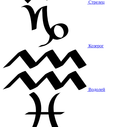
Стрелец
Козерог
Водолей