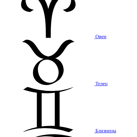
Овен
Телец
Близнецы