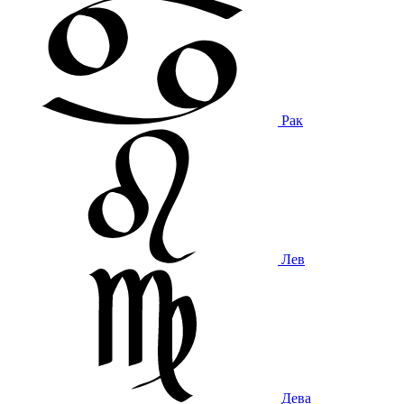
Рак
Лев
Дева