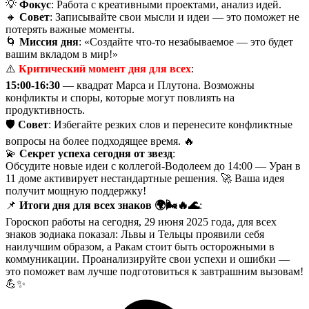
💡
Фокус
: Работа с креативными проектами, анализ идей.
🔸
Совет
: Записывайте свои мысли и идеи — это поможет не
потерять важные моменты.
🌀
Миссия дня
: «Создайте что-то незабываемое — это будет
вашим вкладом в мир!»
⚠️
Критический момент дня для всех
:
15:00-16:30
— квадрат Марса и Плутона. Возможны
конфликты и споры, которые могут повлиять на
продуктивность.
🛡️
Совет
: Избегайте резких слов и перенесите конфликтные
вопросы на более подходящее время. 🔥
💫
Секрет успеха сегодня от звезд
:
Обсудите новые идеи с коллегой-Водолеем до 14:00 — Уран в
11 доме активирует нестандартные решения. 🚀 Ваша идея
получит мощную поддержку!
📌
Итоги дня для всех знаков 🌍🌬️🔥🌊
:
Гороскоп работы на сегодня, 29 июня 2025 года, для всех
знаков зодиака показал: Львы и Тельцы проявили себя
наилучшим образом, а Ракам стоит быть осторожными в
коммуникации. Проанализируйте свои успехи и ошибки —
это поможет вам лучше подготовиться к завтрашним вызовам!
💪✨