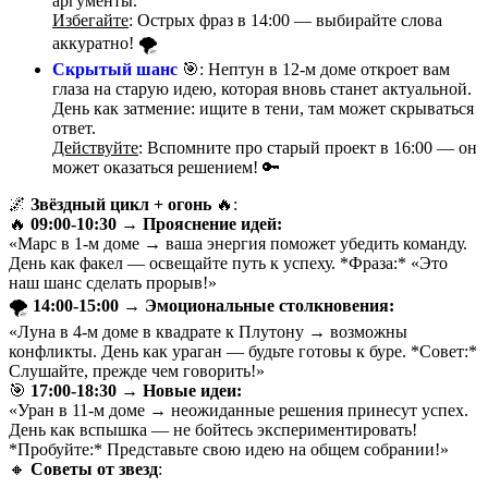
аргументы.
Избегайте
: Острых фраз в 14:00 — выбирайте слова
аккуратно! 🌪️
Скрытый шанс
🎯: Нептун в 12-м доме откроет вам
глаза на старую идею, которая вновь станет актуальной.
День как затмение: ищите в тени, там может скрываться
ответ.
Действуйте
: Вспомните про старый проект в 16:00 — он
может оказаться решением! 🔑
🌌
Звёздный цикл + огонь
🔥:
🔥
09:00-10:30 → Прояснение идей:
«Марс в 1-м доме → ваша энергия поможет убедить команду.
День как факел — освещайте путь к успеху. *Фраза:* «Это
наш шанс сделать прорыв!»
🌪️
14:00-15:00 → Эмоциональные столкновения:
«Луна в 4-м доме в квадрате к Плутону → возможны
конфликты. День как ураган — будьте готовы к буре. *Совет:*
Слушайте, прежде чем говорить!»
🎯
17:00-18:30 → Новые идеи:
«Уран в 11-м доме → неожиданные решения принесут успех.
День как вспышка — не бойтесь экспериментировать!
*Пробуйте:* Представьте свою идею на общем собрании!»
🔸
Советы от звезд
: