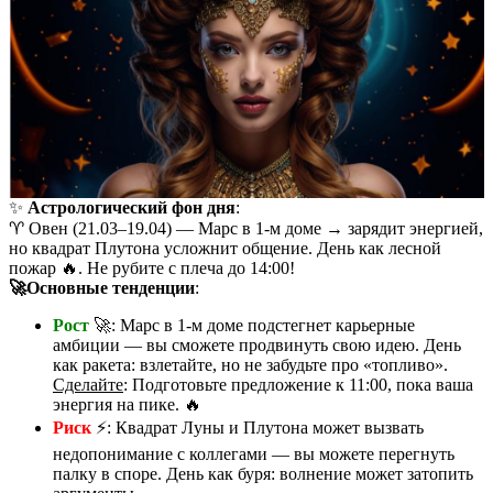
✨
Астрологический фон дня
:
♈️ Овен (21.03–19.04) — Марс в 1-м доме → зарядит энергией,
но квадрат Плутона усложнит общение. День как лесной
пожар 🔥. Не рубите с плеча до 14:00!
🚀Основные тенденции
:
Рост
🚀: Марс в 1-м доме подстегнет карьерные
амбиции — вы сможете продвинуть свою идею. День
как ракета: взлетайте, но не забудьте про «топливо».
Сделайте
: Подготовьте предложение к 11:00, пока ваша
энергия на пике. 🔥
Риск
⚡: Квадрат Луны и Плутона может вызвать
недопонимание с коллегами — вы можете перегнуть
палку в споре. День как буря: волнение может затопить