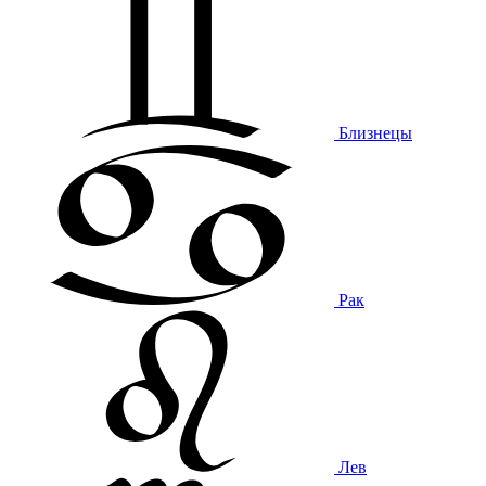
Близнецы
Рак
Лев