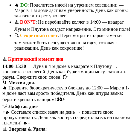
🔥
DO
: Поделитесь идеей на утреннем совещании —
Марс в 1-м доме даст вам уверенность. День как огонь:
зажгите интерес у коллег!
⚠️
DON’T
: Не перебивайте коллег в 14:00 — квадрат
Луны и Плутона создаст напряжение. Это минное поле!
🔍
Секретный совет
: Пересмотрите старые заметки —
там может быть неосуществленная идея, готовая к
реализации. День как сокровище!
⚠️
Критический момент дня
:
14:00-15:30
— Луна в 4-м доме в квадрате к Плутону →
конфликт с коллегой. День как буря: эмоции могут затопить
разум. Сдержите свои слова! 💥
🌀
Миссия дня
:
🔥 Прорвите бюрократическую блокаду до 12:00 — Марс в 1-
м доме даст вам ярость победителя. День как штурм замка:
берите крепость напором! 🏰⚡
💡
Лайфхак дня
:
«🔥 Составьте список задач на день → повысите свою
продуктивность. День как костер: сосредоточьтесь на главном
пламени! 🔥»
📊
Энергия & Удача
: