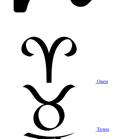
Овен
Телец