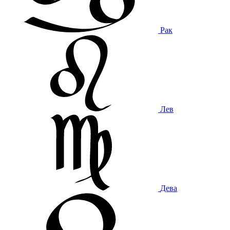
Рак
Лев
Дева