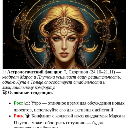
✨
Астрологический фон дня
: ♏️ Скорпион (24.10–21.11) —
квадрат Марса и Плутона усиливает вашу решительность,
однако Луна в Тельце способствует стабильности и
эмоциональному комфорту.
🚀 Основные тенденции
:
Рост
📈: Утро — отличное время для обсуждения новых
проектов, используйте его для активных действий!
Риск
💣: Конфликт с коллегой из-за квадратуры Марса и
Плутона может обострить ситуацию — будьте
осторожны в общении.