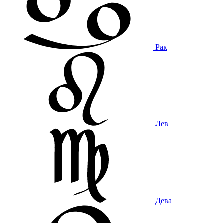
Рак
Лев
Дева