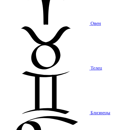
Овен
Телец
Близнецы