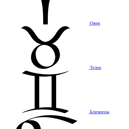
Овен
Телец
Близнецы