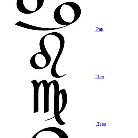
Рак
Лев
Дева