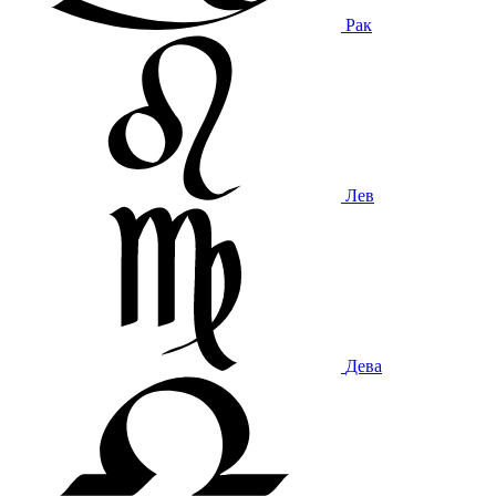
Рак
Лев
Дева