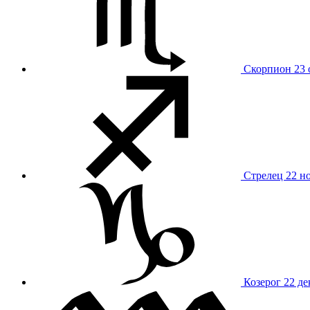
Скорпион
23 
Стрелец
22 н
Козерог
22 де