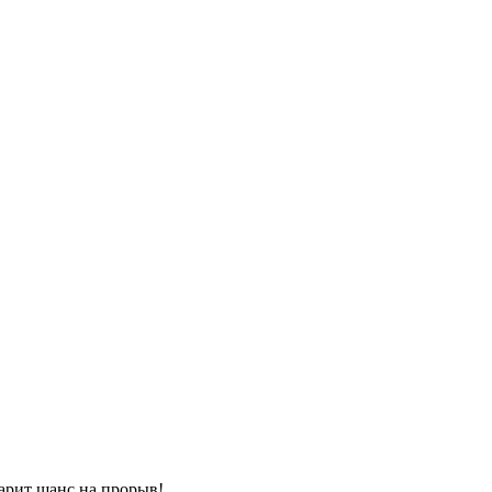
арит шанс на прорыв!