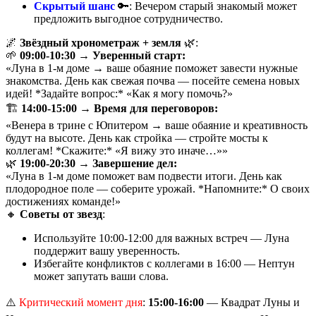
Скрытый шанс
🔑: Вечером старый знакомый может
предложить выгодное сотрудничество.
🌌
Звёздный хронометраж + земля
🌿:
🌱
09:00-10:30 → Уверенный старт:
«Луна в 1-м доме → ваше обаяние поможет завести нужные
знакомства. День как свежая почва — посейте семена новых
идей! *Задайте вопрос:* «Как я могу помочь?»
🏗️
14:00-15:00 → Время для переговоров:
«Венера в трине с Юпитером → ваше обаяние и креативность
будут на высоте. День как стройка — стройте мосты к
коллегам! *Скажите:* «Я вижу это иначе…»»
🌿
19:00-20:30 → Завершение дел:
«Луна в 1-м доме поможет вам подвести итоги. День как
плодородное поле — соберите урожай. *Напомните:* О своих
достижениях команде!»
🔸
Советы от звезд
:
Используйте 10:00-12:00 для важных встреч — Луна
поддержит вашу уверенность.
Избегайте конфликтов с коллегами в 16:00 — Нептун
может запутать ваши слова.
⚠️
Критический момент дня
:
15:00-16:00
— Квадрат Луны и