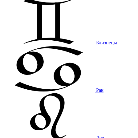
Близнецы
Рак
Лев