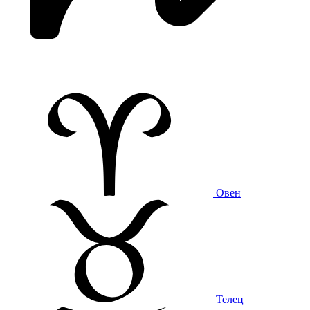
Овен
Телец