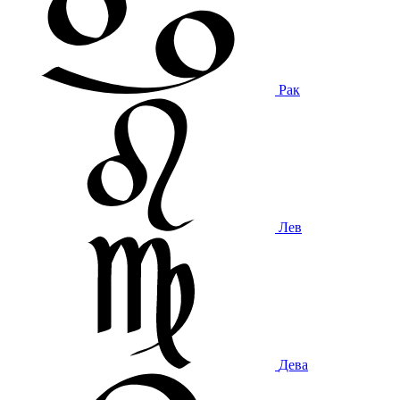
Рак
Лев
Дева