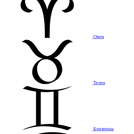
Овен
Телец
Близнецы