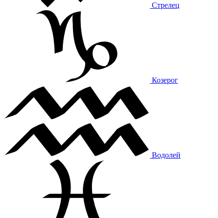
Стрелец
Козерог
Водолей