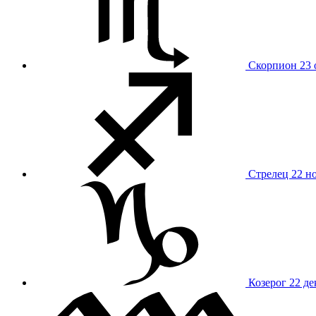
Скорпион
23 
Стрелец
22 н
Козерог
22 де