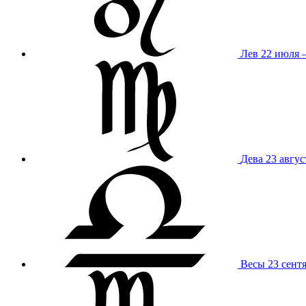
Лев
22 июля –
Дева
23 авгус
Весы
23 сент