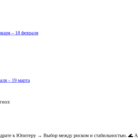
нваря – 18 февраля
аля – 19 марта
гноз:
адрате к Юпитеру → Выбор между риском и стабильностью. 🌊 А