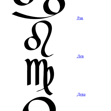
Рак
Лев
Дева