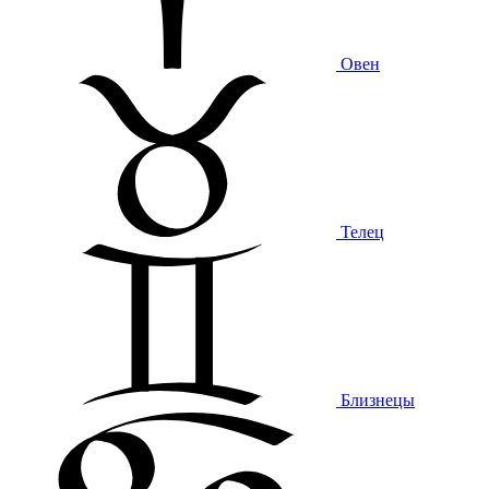
Овен
Телец
Близнецы