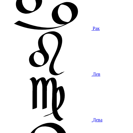
Рак
Лев
Дева