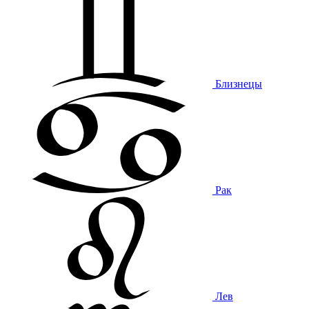
Близнецы
Рак
Лев