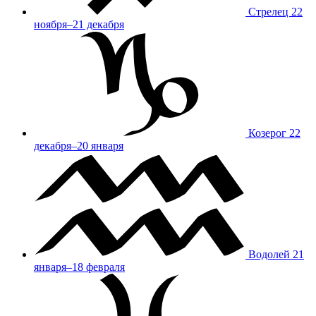
Стрелец
22
ноября–21 декабря
Козерог
22
декабря–20 января
Водолей
21
января–18 февраля