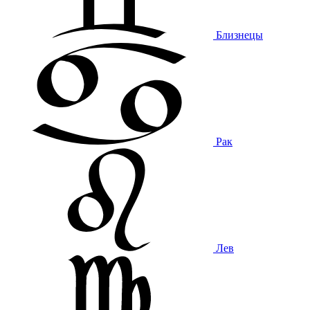
Близнецы
Рак
Лев