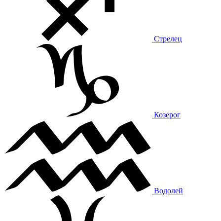
Стрелец
Козерог
Водолей