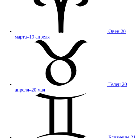
Овен
20
марта–19 апреля
Телец
20
апреля–20 мая
Близнецы
21