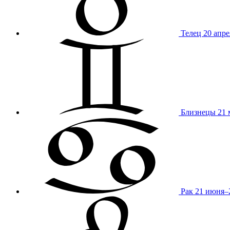
Телец
20 апре
Близнецы
21 
Рак
21 июня–