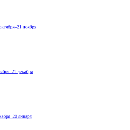
октября–21 ноября
оября–21 декабря
кабря–20 января