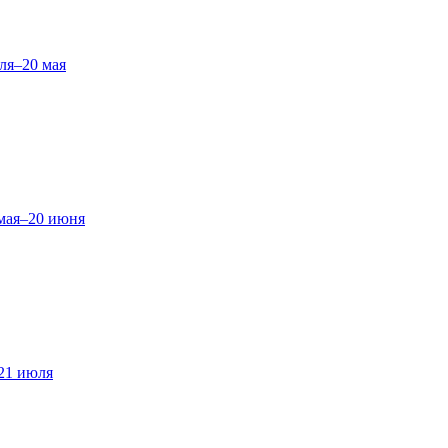
ля–20 мая
мая–20 июня
21 июля