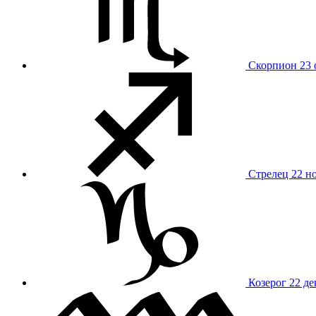
Скорпион
23 
Стрелец
22 н
Козерог
22 де