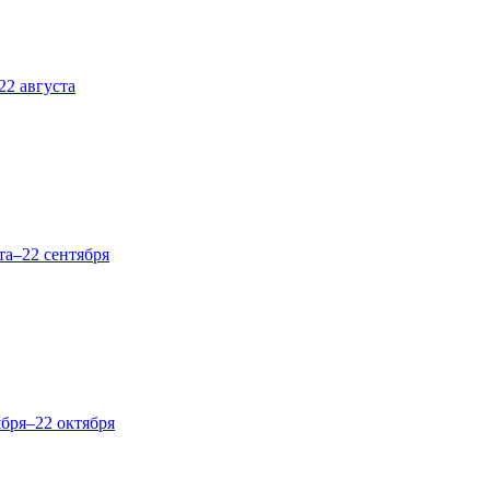
22 августа
та–22 сентября
ября–22 октября