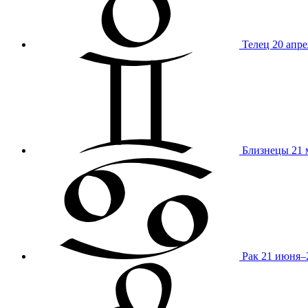
Телец
20 апре
Близнецы
21 
Рак
21 июня–