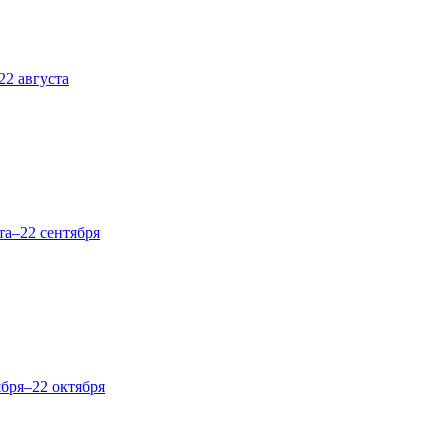
22 августа
та–22 сентября
ября–22 октября