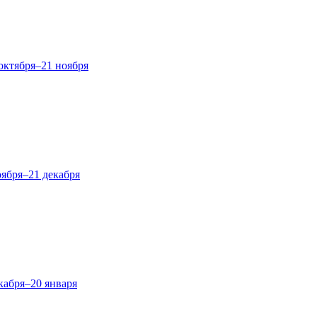
октября–21 ноября
оября–21 декабря
кабря–20 января