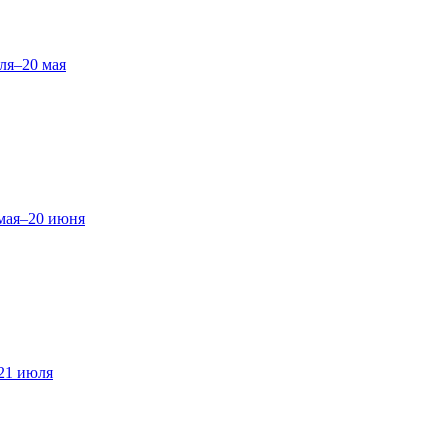
ля–20 мая
мая–20 июня
21 июля