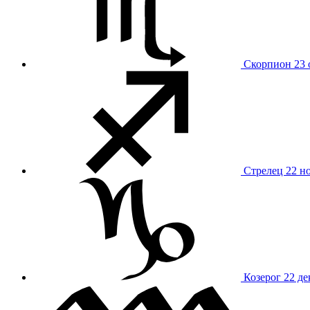
Скорпион
23 
Стрелец
22 н
Козерог
22 де