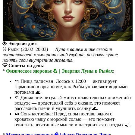
🌟
Энергия дня
:
♓️ Рыбы (20.02–20.03) —
Луна в вашем знаке сегодня
подталкивает к эмоциональной глубине, позволяя лучше
понять свои внутренние желания.
💡 Советы на день
:
*
Физическое здоровье 💪 | Энергия Луны в Рыбах
:
🍴 Пища-талисман: Лосось в 12:00 — активирует
гармонию в организме, как Рыбы управляют водными
потоками 🌊.
🏃 Движение-ритуал: 5 минут плавательных движений в
воздухе — представляй себя в океане, это поможет
расслабить плечи и улучшить осанку 🌊.
💤 Сон-настройка: Перед сном поставь рядом с
кроватью чашу с морской солью — это поможет
очистить негативные мысли и настроиться на отдых 🌙.
*
Ментальное здоровье 🧠 | Фаза: Растущая Луна
: