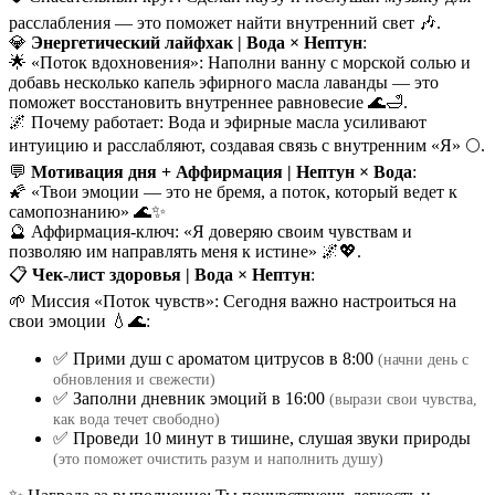
расслабления — это поможет найти внутренний свет 🎶.
💎
Энергетический лайфхак | Вода × Нептун
:
🌟 «Поток вдохновения»: Наполни ванну с морской солью и
добавь несколько капель эфирного масла лаванды — это
поможет восстановить внутреннее равновесие 🌊🛁.
🌌 Почему работает: Вода и эфирные масла усиливают
интуицию и расслабляют, создавая связь с внутренним «Я» 🌕.
💬
Мотивация дня + Аффирмация | Нептун × Вода
:
🌠 «Твои эмоции — это не бремя, а поток, который ведет к
самопознанию» 🌊✨
🔮 Аффирмация-ключ: «Я доверяю своим чувствам и
позволяю им направлять меня к истине» 🌌💖.
📋
Чек-лист здоровья | Вода × Нептун
:
🌱 Миссия «Поток чувств»: Сегодня важно настроиться на
свои эмоции 💧🌊:
✅ Прими душ с ароматом цитрусов в 8:00
(начни день с
обновления и свежести)
✅ Заполни дневник эмоций в 16:00
(вырази свои чувства,
как вода течет свободно)
✅ Проведи 10 минут в тишине, слушая звуки природы
(это поможет очистить разум и наполнить душу)