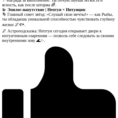
✨ Награда за выполнение: Ты почувствуешь легкость и
ясность, как после шторма 🌈.
💫
Эпилог-напутствие | Нептун × Интуиция
:
🌀 Главный совет звёзд: «Слушай свои мечты!» — как Рыбы,
ты обладаешь уникальной способностью чувствовать глубину
жизни 🌌🐟.
🌌 Астроподсказка: Нептун сегодня открывает двери к
интуитивным озарениям — позволь себе следовать за своими
внутренними зову 🌊✨.