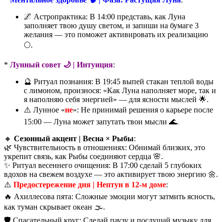
🌌 Астропрактика: В 14:00 представь, как Луна
заполняет твою душу светом, и запиши на бумаге 3
желания — это поможет активировать их реализацию
🌕.
*
Лунный совет 🌙 | Интуиция
:
🔮 Ритуал познания: В 19:45 выпей стакан теплой воды
с лимоном, произнося: «Как Луна наполняет море, так и
я наполняю себя энергией» — для ясности мыслей 🌟.
⚠️ Лунное «
не
»: Не принимай решения о карьере после
15:00 — Луна может запутать твои мысли 🌊.
🔸
Сезонный акцент | Весна × Рыбы
:
🌿 Чувствительность в отношениях: Обнимай близких, это
укрепит связь, как Рыбы соединяют сердца 🌸.
✨ Ритуал весеннего очищения: В 17:00 сделай 5 глубоких
вдохов на свежем воздухе — это активирует твою энергию 🌼.
⚠️
Предостережение дня | Нептун в 12-м доме
:
🔥 Ахиллесова пята: Сложные эмоции могут затмить ясность,
как туман скрывает океан 🌫️.
🛡️ Спасательный круг: Сделай паузу и послушай музыку для