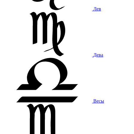
Лев
Дева
Весы