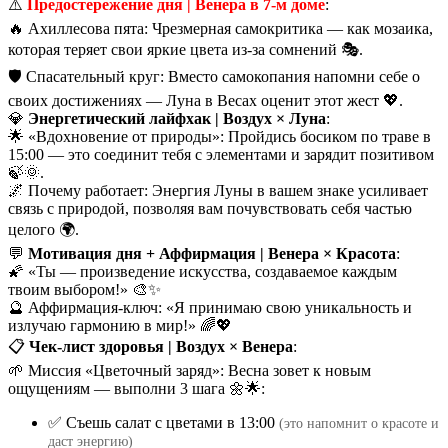
⚠️
Предостережение дня | Венера в 7-м доме
:
🔥 Ахиллесова пята: Чрезмерная самокритика — как мозаика,
которая теряет свои яркие цвета из-за сомнений 🎭.
🛡️ Спасательный круг: Вместо самокопания напомни себе о
своих достижениях — Луна в Весах оценит этот жест 💖.
💎
Энергетический лайфхак | Воздух × Луна
:
🌟 «Вдохновение от природы»: Пройдись босиком по траве в
15:00 — это соединит тебя с элементами и зарядит позитивом
🍃🌞.
🌌 Почему работает: Энергия Луны в вашем знаке усиливает
связь с природой, позволяя вам почувствовать себя частью
целого 🌍.
💬
Мотивация дня + Аффирмация | Венера × Красота
:
🌠 «Ты — произведение искусства, создаваемое каждым
твоим выбором!» 🎨✨
🔮 Аффирмация-ключ: «Я принимаю свою уникальность и
излучаю гармонию в мир!» 🌈💖
📋
Чек-лист здоровья | Воздух × Венера
:
🌱 Миссия «Цветочный заряд»: Весна зовет к новым
ощущениям — выполни 3 шага 🌼🌟:
✅ Съешь салат с цветами в 13:00
(это напомнит о красоте и
даст энергию)