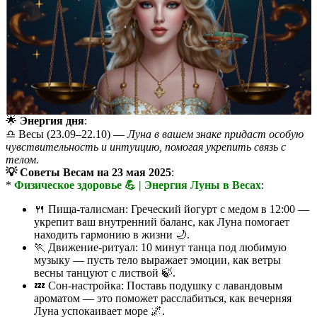
🌟
Энергия дня
:
♎️ Весы (23.09–22.10) —
Луна в вашем знаке придаст особую
чувствительность и интуицию, помогая укрепить связь с
телом.
💡 Советы Весам на 23 мая 2025
:
*
Физическое здоровье 💪 | Энергия Луны в Весах
:
🍴 Пища-талисман: Греческий йогурт с медом в 12:00 —
укрепит ваш внутренний баланс, как Луна помогает
находить гармонию в жизни 🌙.
🏃 Движение-ритуал: 10 минут танца под любимую
музыку — пусть тело выражает эмоции, как ветры
весны танцуют с листвой 🍃.
💤 Сон-настройка: Поставь подушку с лавандовым
ароматом — это поможет расслабиться, как вечерняя
Луна успокаивает море 🌌.