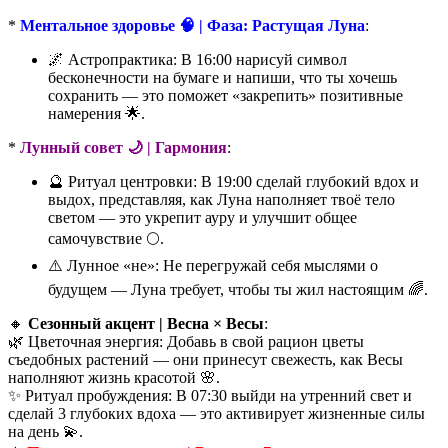
*
Ментальное здоровье 🧠 | Фаза: Растущая Луна
:
🌌 Астропрактика: В 16:00 нарисуй символ
бесконечности на бумаге и напиши, что ты хочешь
сохранить — это поможет «закрепить» позитивные
намерения 🌟.
*
Лунный совет 🌙 | Гармония
:
🔮 Ритуал центровки: В 19:00 сделай глубокий вдох и
выдох, представляя, как Луна наполняет твоё тело
светом — это укрепит ауру и улучшит общее
самочувствие 🌕.
⚠️ Лунное «не»: Не перегружай себя мыслями о
будущем — Луна требует, чтобы ты жил настоящим 🌈.
🔸
Сезонный акцент | Весна × Весы
:
🌿 Цветочная энергия: Добавь в свой рацион цветы
съедобных растений — они принесут свежесть, как Весы
наполняют жизнь красотой 🌸.
✨ Ритуал пробуждения: В 07:30 выйди на утренний свет и
сделай 3 глубоких вдоха — это активирует жизненные силы
на день 💫.