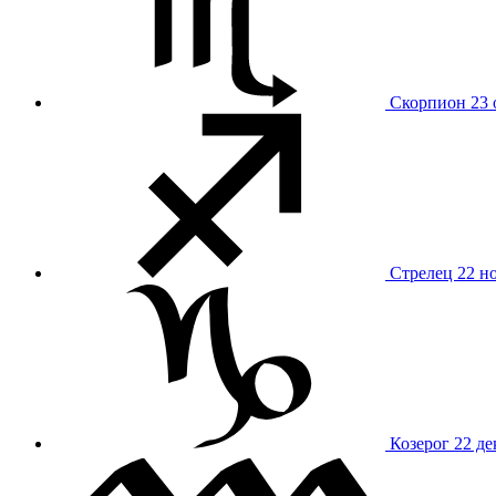
Скорпион
23 
Стрелец
22 н
Козерог
22 де