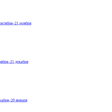
октября–21 ноября
оября–21 декабря
кабря–20 января