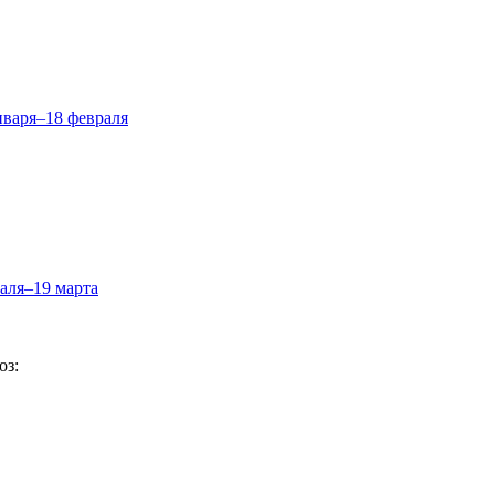
нваря–18 февраля
аля–19 марта
оз: