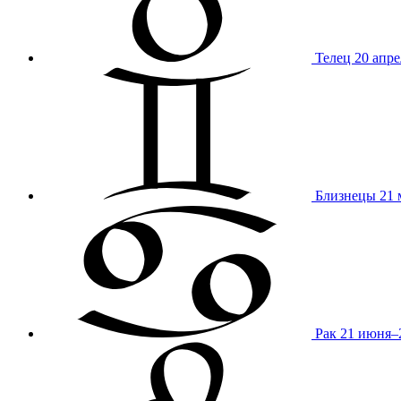
Телец
20 апре
Близнецы
21 
Рак
21 июня–