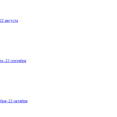
22 августа
та–22 сентября
ября–22 октября