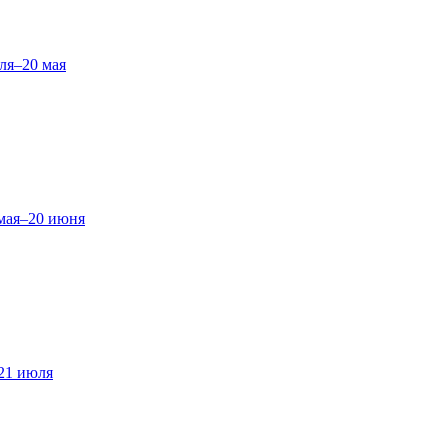
ля–20 мая
мая–20 июня
21 июля