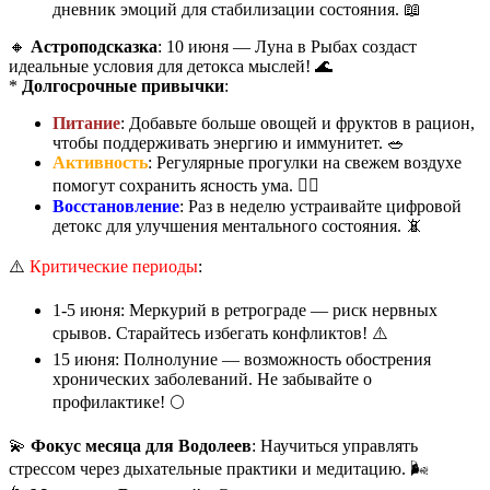
дневник эмоций для стабилизации состояния. 📖
🔸
Астроподсказка
: 10 июня — Луна в Рыбах создаст
идеальные условия для детокса мыслей! 🌊
*
Долгосрочные привычки
:
Питание
: Добавьте больше овощей и фруктов в рацион,
чтобы поддерживать энергию и иммунитет. 🥗
Активность
: Регулярные прогулки на свежем воздухе
помогут сохранить ясность ума. 🚶‍♂️
Восстановление
: Раз в неделю устраивайте цифровой
детокс для улучшения ментального состояния. 📵
⚠️
Критические периоды
:
1-5 июня: Меркурий в ретрограде — риск нервных
срывов. Старайтесь избегать конфликтов! ⚠️
15 июня: Полнолуние — возможность обострения
хронических заболеваний. Не забывайте о
профилактике! 🌕
💫
Фокус месяца для Водолеев
: Научиться управлять
стрессом через дыхательные практики и медитацию. 🌬️