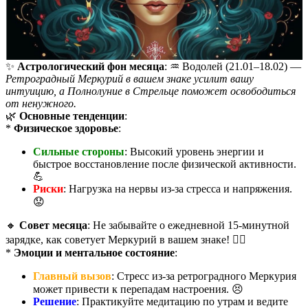
✨
Астрологический фон месяца
: ♒️ Водолей (21.01–18.02) —
Ретроградный Меркурий в вашем знаке усилит вашу
интуицию, а Полнолуние в Стрельце поможет освободиться
от ненужного.
🌿
Основные тенденции
:
*
Физическое здоровье
:
Сильные стороны
: Высокий уровень энергии и
быстрое восстановление после физической активности.
💪
Риски
: Нагрузка на нервы из-за стресса и напряжения.
😟
🔸
Совет месяца
: Не забывайте о ежедневной 15-минутной
зарядке, как советует Меркурий в вашем знаке! 🧘‍♂️
*
Эмоции и ментальное состояние
:
Главный вызов
: Стресс из-за ретроградного Меркурия
может привести к перепадам настроения. 😣
Решение
: Практикуйте медитацию по утрам и ведите