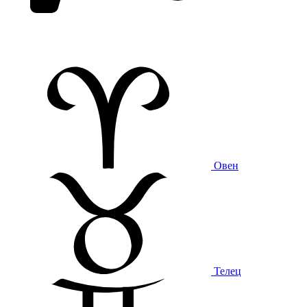
Овен
Телец