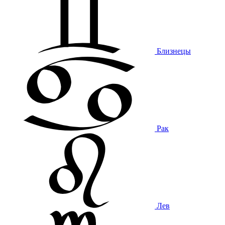
Близнецы
Рак
Лев