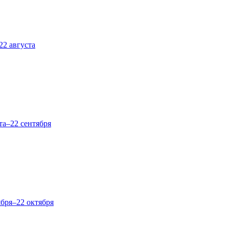
22 августа
та–22 сентября
ября–22 октября