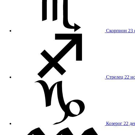
Скорпион
23 
Стрелец
22 н
Козерог
22 де