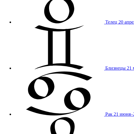
Телец
20 апре
Близнецы
21 
Рак
21 июня–