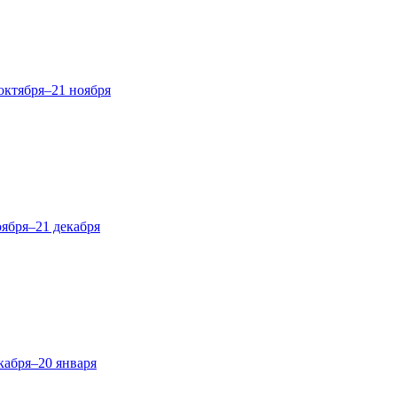
октября–21 ноября
оября–21 декабря
кабря–20 января