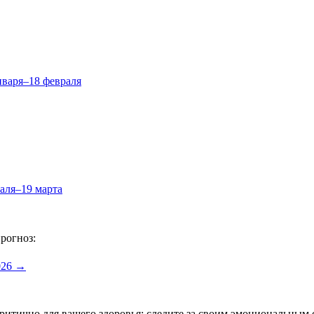
нваря–18 февраля
аля–19 марта
рогноз:
2026 →
критично для вашего здоровья: следите за своим эмоциональным