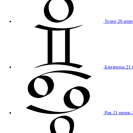
Телец
20 апре
Близнецы
21 
Рак
21 июня–