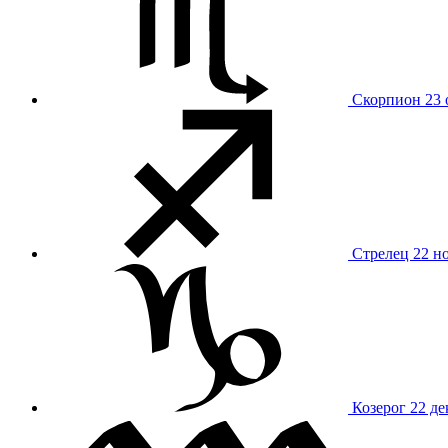
Скорпион
23 
Стрелец
22 н
Козерог
22 де