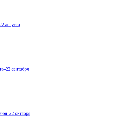
22 августа
та–22 сентября
ября–22 октября