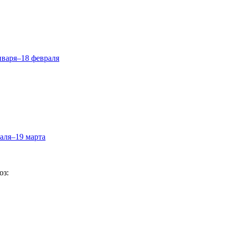
нваря–18 февраля
аля–19 марта
оз: