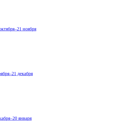
октября–21 ноября
оября–21 декабря
кабря–20 января