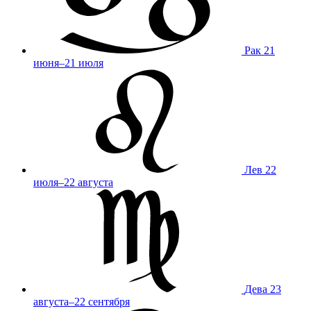
Рак
21
июня–21 июля
Лев
22
июля–22 августа
Дева
23
августа–22 сентября