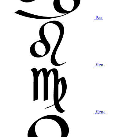
Рак
Лев
Дева