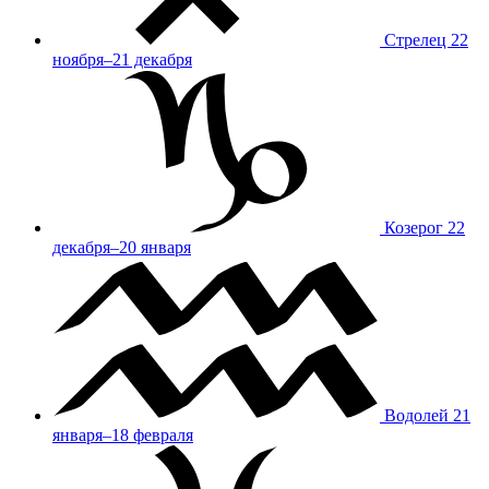
Стрелец
22
ноября–21 декабря
Козерог
22
декабря–20 января
Водолей
21
января–18 февраля