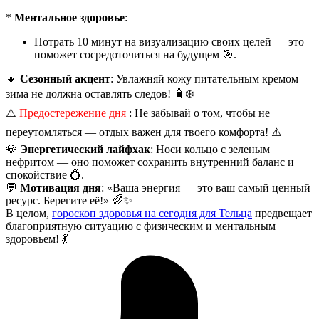
*
Ментальное здоровье
:
Потрать 10 минут на визуализацию своих целей — это
поможет сосредоточиться на будущем 🎯.
🔸
Сезонный акцент
: Увлажняй кожу питательным кремом —
зима не должна оставлять следов! 🧴❄️
⚠️
Предостережение дня
: Не забывай о том, чтобы не
переутомляться — отдых важен для твоего комфорта! ⚠️
💎
Энергетический лайфхак
: Носи кольцо с зеленым
нефритом — оно поможет сохранить внутренний баланс и
спокойствие 💍.
💬
Мотивация дня
: «Ваша энергия — это ваш самый ценный
ресурс. Берегите её!» 🌈✨
В целом,
гороскоп здоровья на сегодня для Тельца
предвещает
благоприятную ситуацию с физическим и ментальным
здоровьем! 💃