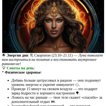
🌟
Энергия дня
: ♏️ Скорпион (23.10–21.11) —
Луна помогает
вам настроиться на позитив и восстановить внутреннее
равновесие!
💡
Советы на день
:
*
Физическое здоровье
:
Добавь больше цитрусовых в рацион — они поднимут
уровень энергии и укрепят иммунитет 🍊.
Проведи 15 минут на свежем воздухе — это подарит
заряд бодрости и хорошего настроения 🌳.
Ложись на час раньше — твое тело скажет «спасибо» за
дополнительный отдых 💤.
Занимайся йогой или растяжкой — это поможет