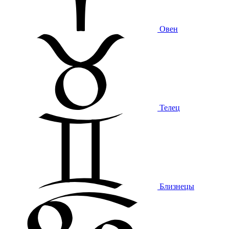
Овен
Телец
Близнецы