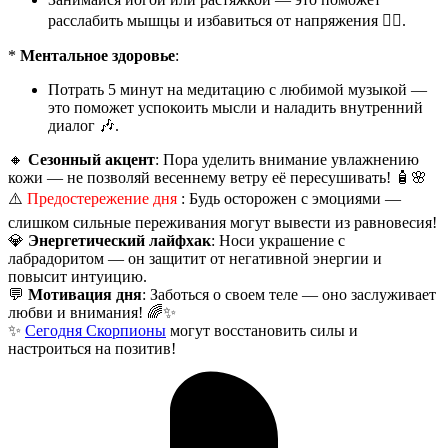
расслабить мышцы и избавиться от напряжения 🧘‍♂️.
*
Ментальное здоровье
:
Потрать 5 минут на медитацию с любимой музыкой —
это поможет успокоить мысли и наладить внутренний
диалог 🎶.
🔸
Сезонный акцент
: Пора уделить внимание увлажнению
кожи — не позволяй весеннему ветру её пересушивать! 🧴🌸
⚠️
Предостережение дня
: Будь осторожен с эмоциями —
слишком сильные переживания могут вывести из равновесия!
💎
Энергетический лайфхак
: Носи украшение с
лабрадоритом — он защитит от негативной энергии и
повысит интуицию.
💬
Мотивация дня
: Заботься о своем теле — оно заслуживает
любви и внимания! 🌈✨
✨
Сегодня Скорпионы
могут восстановить силы и
настроиться на позитив!