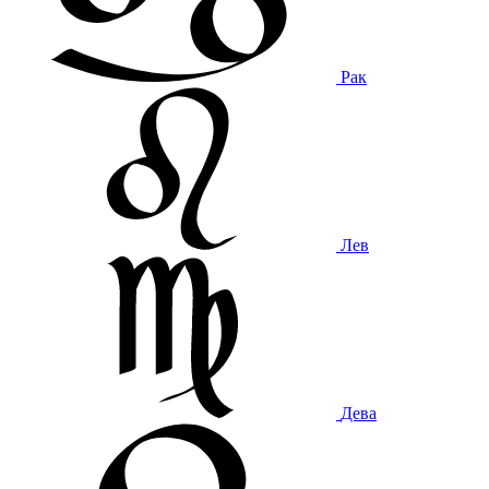
Рак
Лев
Дева