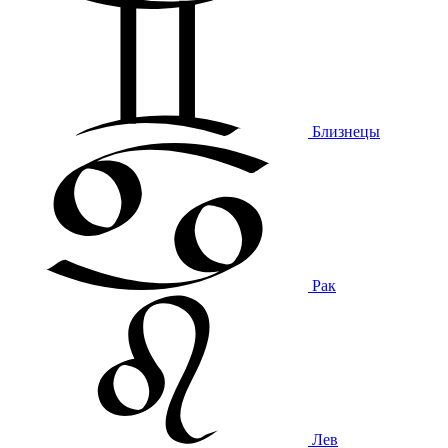
Близнецы
Рак
Лев