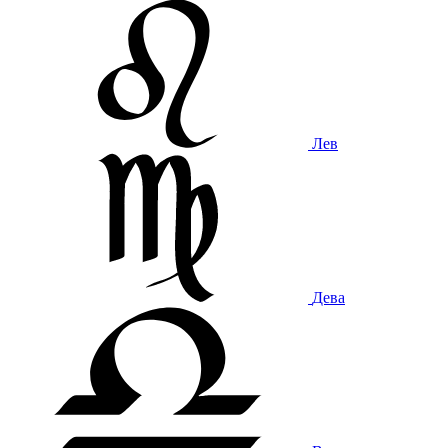
Лев
Дева