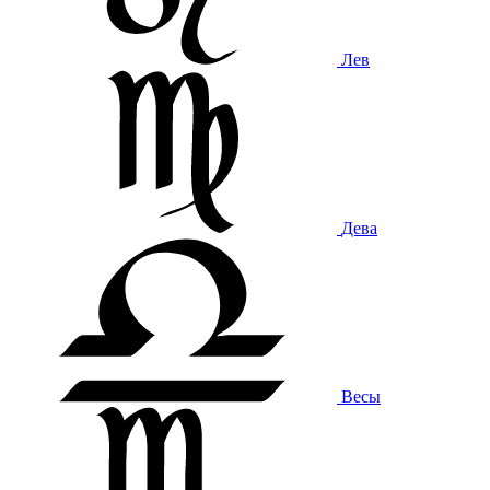
Лев
Дева
Весы