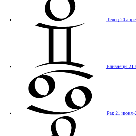
Телец
20 апре
Близнецы
21 
Рак
21 июня–