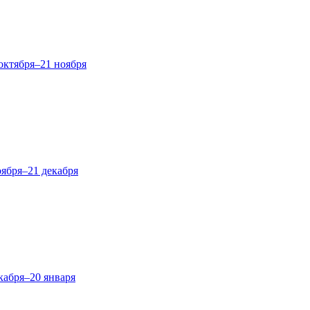
октября–21 ноября
оября–21 декабря
кабря–20 января