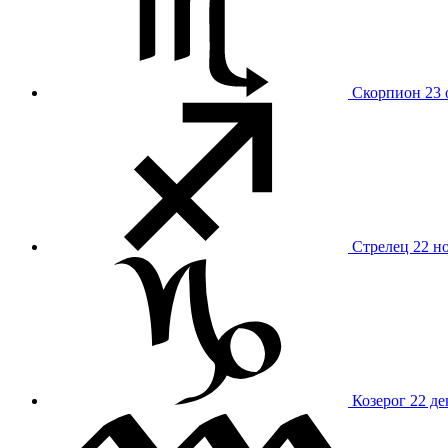
Скорпион
23 
Стрелец
22 н
Козерог
22 де