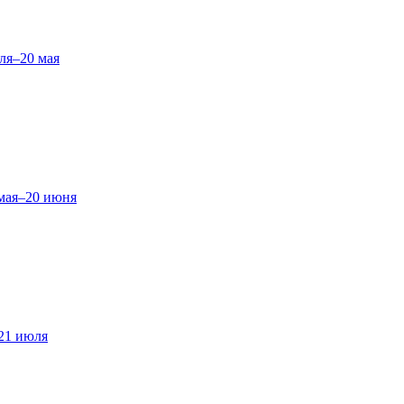
ля–20 мая
мая–20 июня
21 июля