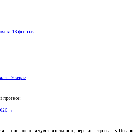
нваря–18 февраля
аля–19 марта
й прогноз:
2026 →
еля — повышенная чувствительность, берегись стресса. 🧘 Поза