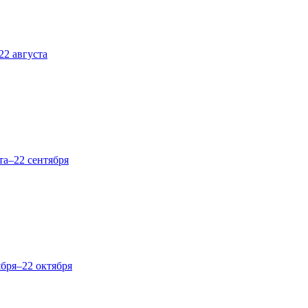
22 августа
та–22 сентября
ября–22 октября