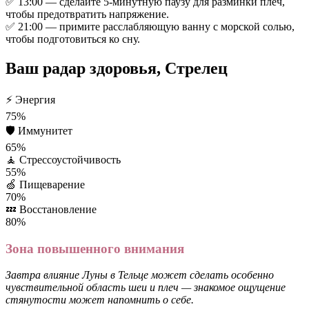
✅ 13:00 — сделайте 5-минутную паузу для разминки плеч,
чтобы предотвратить напряжение.
✅ 21:00 — примите расслабляющую ванну с морской солью,
чтобы подготовиться ко сну.
Ваш радар здоровья, Стрелец
⚡
Энергия
75%
🛡️
Иммунитет
65%
🧘
Стрессоустойчивость
55%
🍏
Пищеварение
70%
💤
Восстановление
80%
Зона повышенного внимания
Завтра влияние Луны в Тельце может сделать особенно
чувствительной область шеи и плеч — знакомое ощущение
стянутости может напомнить о себе.