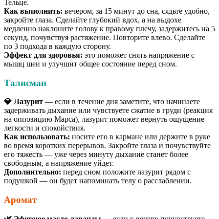
Тельце.
Как выполнить:
вечером, за 15 минут до сна, сядьте удобно,
закройте глаза. Сделайте глубокий вдох, а на выдохе
медленно наклоните голову к правому плечу, задержитесь на 5
секунд, почувствуя растяжение. Повторите влево. Сделайте
по 3 подхода в каждую сторону.
Эффект для здоровья:
это поможет снять напряжение с
мышц шеи и улучшит общее состояние перед сном.
Талисман
💎 Лазурит
— если в течение дня заметите, что начинаете
задерживать дыхание или чувствуете сжатие в груди (реакция
на оппозицию Марса), лазурит поможет вернуть ощущение
легкости и спокойствия.
Как использовать:
носите его в кармане или держите в руке
во время коротких перерывов. Закройте глаза и почувствуйте
его тяжесть — уже через минуту дыхание станет более
свободным, а напряжение уйдет.
Дополнительно:
перед сном положите лазурит рядом с
подушкой — он будет напоминать телу о расслаблении.
Аромат
🌿 Эфирное масло лаванды
— если к вечеру почувствуете,