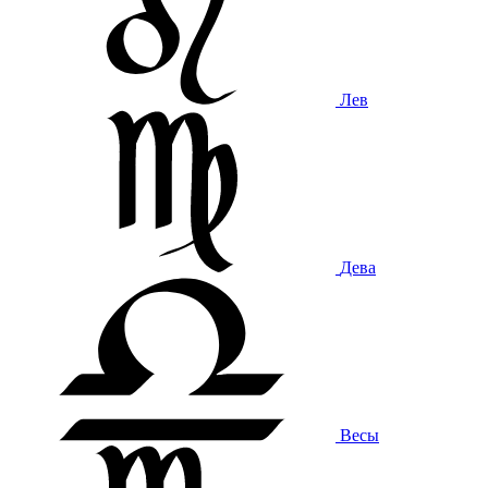
Лев
Дева
Весы