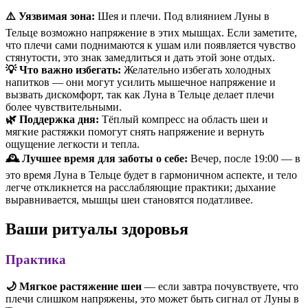
⚠️ Уязвимая зона:
Шея и плечи. Под влиянием Луны в
Тельце возможно напряжение в этих мышцах. Если заметите,
что плечи сами поднимаются к ушам или появляется чувство
стянутости, это знак замедлиться и дать этой зоне отдых.
💡 Что важно избегать:
Желательно избегать холодных
напитков — они могут усилить мышечное напряжение и
вызвать дискомфорт, так как Луна в Тельце делает плечи
более чувствительными.
🌿 Поддержка дня:
Тёплый компресс на область шеи и
мягкие растяжки помогут снять напряжение и вернуть
ощущение легкости и тепла.
🕰 Лучшее время для заботы о себе:
Вечер, после 19:00 — в
это время Луна в Тельце будет в гармоничном аспекте, и тело
легче откликнется на расслабляющие практики; дыхание
выравнивается, мышцы шеи становятся податливее.
Ваши ритуалы здоровья
Практика
🌙 Мягкое растяжение шеи
— если завтра почувствуете, что
плечи слишком напряжены, это может быть сигнал от Луны в