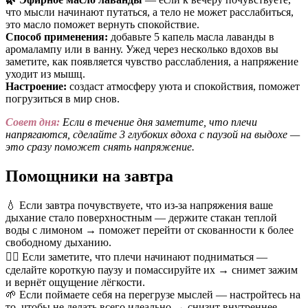
что мысли начинают путаться, а тело не может расслабиться,
это масло поможет вернуть спокойствие.
Способ применения:
добавьте 5 капель масла лаванды в
аромалампу или в ванну. Ужед через несколько вдохов вы
заметите, как появляется чувство расслабления, а напряжение
уходит из мышц.
Настроение:
создаст атмосферу уюта и спокойствия, поможет
погрузиться в мир снов.
Совет дня:
Если в течение дня заметите, что плечи
напрягаются, сделайте 3 глубоких вдоха с паузой на выдохе —
это сразу поможет снять напряжение.
Помощники на завтра
💧 Если завтра почувствуете, что из-за напряжения ваше
дыхание стало поверхностным — держите стакан теплой
воды с лимоном → поможет перейти от скованности к более
свободному дыханию.
💆‍♀️ Если заметите, что плечи начинают подниматься —
сделайте короткую паузу и помассируйте их → снимет зажим
и вернёт ощущение лёгкости.
🌱 Если поймаете себя на перегрузе мыслей — настройтесь на
то, чтобы не делать всего идеально → снизит внутреннее