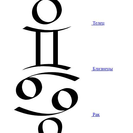
Телец
Близнецы
Рак