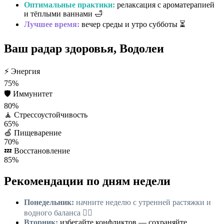
Оптимальные практики:
релаксация с ароматерапией
и тёплыми ваннами 🛁
Лучшее время:
вечер среды и утро субботы ⏳
Ваш радар здоровья, Водолеи
⚡
Энергия
75%
🛡️
Иммунитет
80%
🧘
Стрессоустойчивость
65%
🍏
Пищеварение
70%
💤
Восстановление
85%
Рекомендации по дням недели
Понедельник:
начните неделю с утренней растяжки и
водного баланса 🏃‍♂️
Вторник:
избегайте конфликтов — сохраняйте