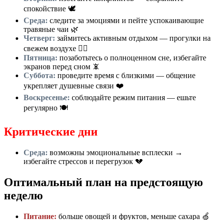
спокойствие 🕊️
Среда:
следите за эмоциями и пейте успокаивающие
травяные чаи 🌿
Четверг:
займитесь активным отдыхом — прогулки на
свежем воздухе 🚶‍♀️
Пятница:
позаботьтесь о полноценном сне, избегайте
экранов перед сном 📵
Суббота:
проведите время с близкими — общение
укрепляет душевные связи ❤️
Воскресенье:
соблюдайте режим питания — ешьте
регулярно 🍽️
Критические дни
Среда:
возможны эмоциональные всплески →
избегайте стрессов и перегрузок 💔
Оптимальный план на предстоящую
неделю
Питание:
больше овощей и фруктов, меньше сахара 🍏