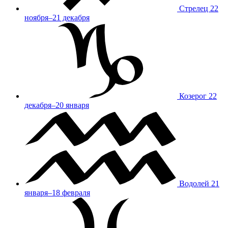
Стрелец
22
ноября–21 декабря
Козерог
22
декабря–20 января
Водолей
21
января–18 февраля