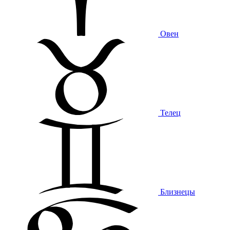
Овен
Телец
Близнецы