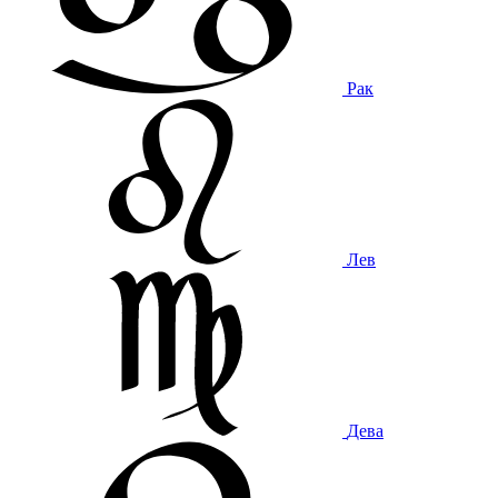
Рак
Лев
Дева