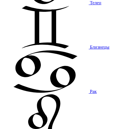
Телец
Близнецы
Рак