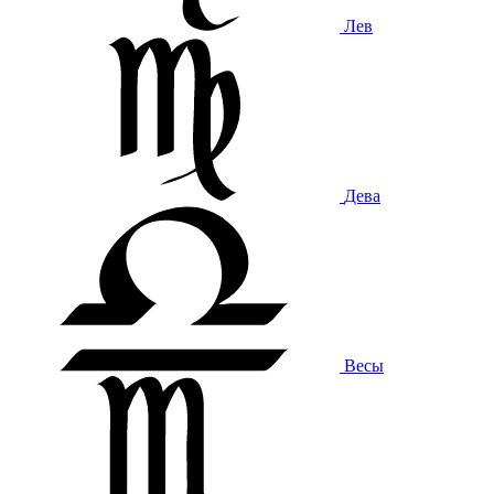
Лев
Дева
Весы