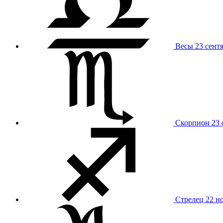
Весы
23 сент
Скорпион
23 
Стрелец
22 н