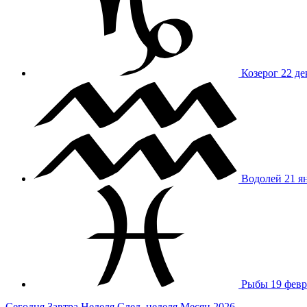
Козерог
22 де
Водолей
21 я
Рыбы
19 февр
Сегодня
Завтра
Неделя
След. неделя
Месяц
2026