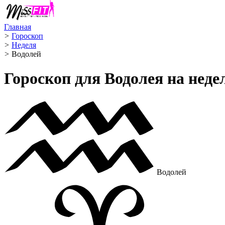
Главная
>
Гороскоп
>
Неделя
>
Водолей ️
Гороскоп для Водолея на неде
Водолей