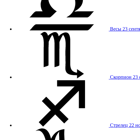
Весы
23 сент
Скорпион
23 
Стрелец
22 н