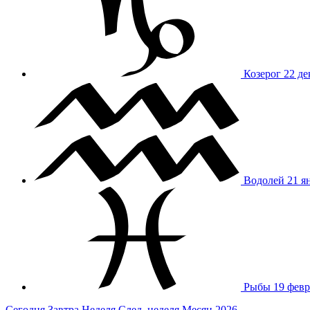
Козерог
22 де
Водолей
21 я
Рыбы
19 февр
Сегодня
Завтра
Неделя
След. неделя
Месяц
2026