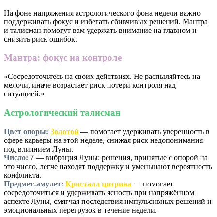
На фоне напряжения астрологического фона недели важно
поддерживать фокус и избегать сбивчивых решений. Мантра
и талисман помогут вам удержать внимание на главном и
снизить риск ошибок.
Мантра: фокус на контроле
«Сосредоточьтесь на своих действиях. Не распыляйтесь на
мелочи, иначе возрастает риск потери контроля над
ситуацией.»
Астрологический талисман
Цвет опоры:
Золотой
— помогает удерживать уверенность в
сфере карьеры на этой неделе, снижая риск недопонимания
под влиянием Луны.
Число:
7
— вибрация Луны: решения, принятые с опорой на
это число, легче находят поддержку и уменьшают вероятность
конфликта.
Предмет-амулет:
Кристалл цитрина
— помогает
сосредоточиться и удерживать ясность при напряжённом
аспекте Луны, смягчая последствия импульсивных решений и
эмоциональных перегрузок в течение недели.