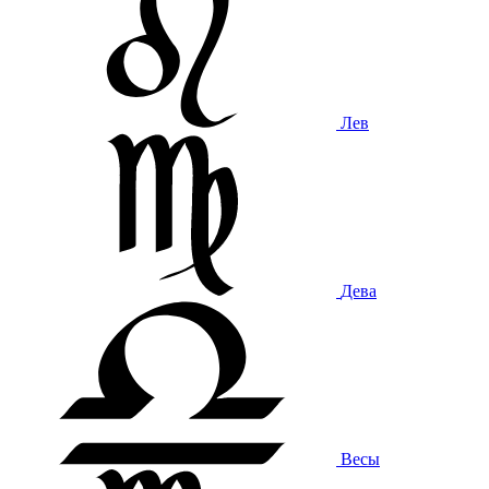
Лев
Дева
Весы