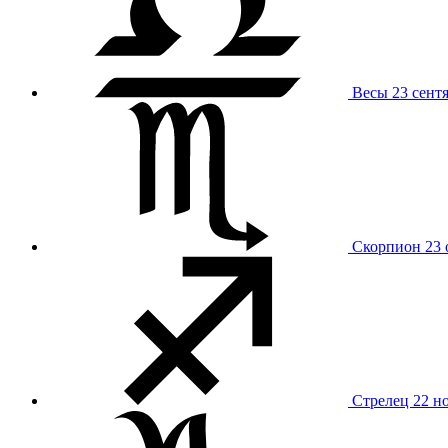
Весы
23 сент
Скорпион
23 
Стрелец
22 н