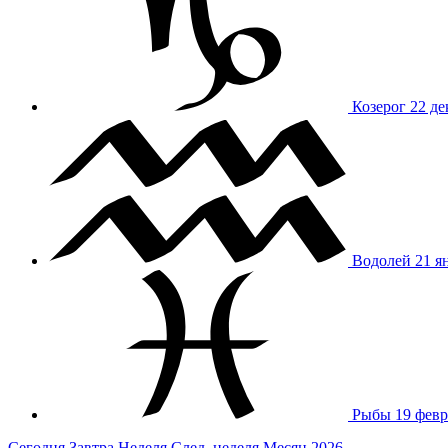
Козерог
22 де
Водолей
21 я
Рыбы
19 февр
Сегодня
Завтра
Неделя
След. неделя
Месяц
2026