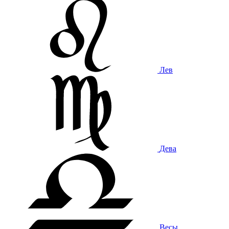
Лев
Дева
Весы