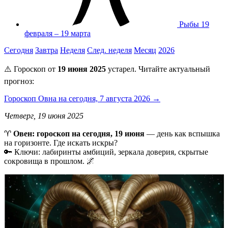
Рыбы
19
февраля – 19 марта
Сегодня
Завтра
Неделя
След. неделя
Месяц
2026
⚠️ Гороскоп от
19 июня 2025
устарел. Читайте актуальный
прогноз:
Гороскоп Овна на сегодня, 7 августа 2026 →
Четверг, 19 июня 2025
♈️
Овен: гороскоп на сегодня, 19 июня
— день как вспышка
на горизонте. Где искать искры?
🔑 Ключи: лабиринты амбиций, зеркала доверия, скрытые
сокровища в прошлом. 🌌