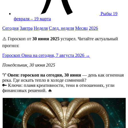
Рыбы
19
февраля – 19 марта
Сегодня
Завтра
Неделя
След. неделя
Месяц
2026
⚠️ Гороскоп от
30 июня 2025
устарел. Читайте актуальный
прогноз:
Гороскоп Овна на сегодня, 7 августа 2026 →
Понедельник, 30 июня 2025
♈️
Овен: гороскоп на сегодня, 30 июня
— день как огненная
река. Где искать тепло в холоде сомнений?
🔑 Ключи: пламя креативности, тени в отношениях, угли
финансовых решений. 🔥