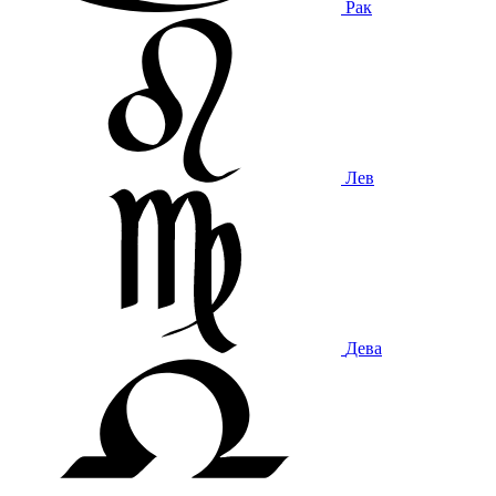
Рак
Лев
Дева