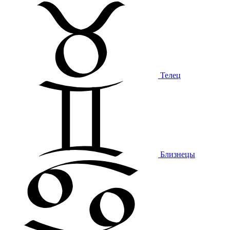
Телец
Близнецы