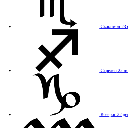
Скорпион
23 
Стрелец
22 н
Козерог
22 де