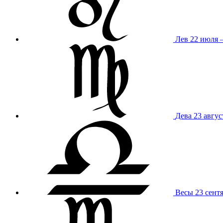
Лев
22 июля –
Дева
23 авгус
Весы
23 сент