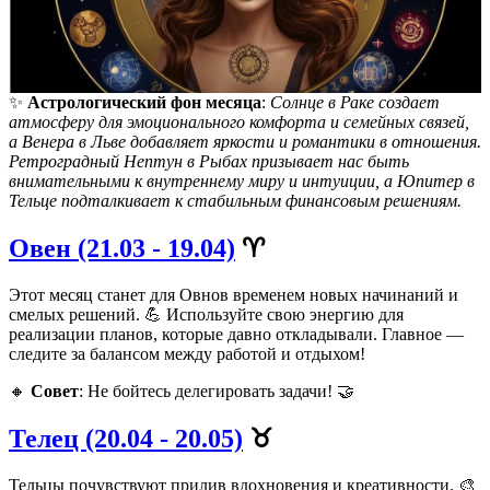
✨
Астрологический фон месяца
:
Солнце в Раке создает
атмосферу для эмоционального комфорта и семейных связей,
а Венера в Льве добавляет яркости и романтики в отношения.
Ретроградный Нептун в Рыбах призывает нас быть
внимательными к внутреннему миру и интуиции, а Юпитер в
Тельце подталкивает к стабильным финансовым решениям.
Овен (21.03 - 19.04)
♈
Этот месяц станет для Овнов временем новых начинаний и
смелых решений. 💪 Используйте свою энергию для
реализации планов, которые давно откладывали. Главное —
следите за балансом между работой и отдыхом!
🔸
Совет
: Не бойтесь делегировать задачи! 🤝
Телец (20.04 - 20.05)
♉
Тельцы почувствуют прилив вдохновения и креативности. 🎨